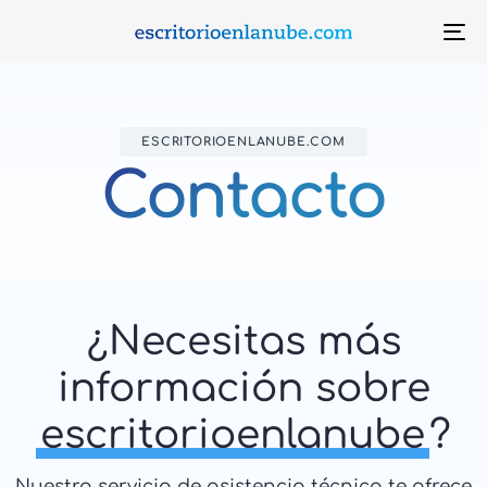
To
na
ESCRITORIOENLANUBE.COM
Contacto
¿Necesitas más
información sobre
escritorioenlanube
?
Nuestro servicio de asistencia técnica te ofrece